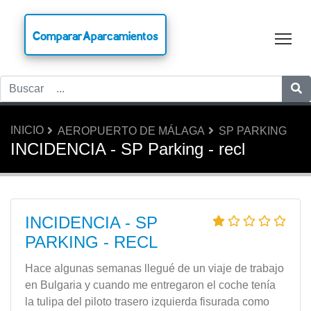
CompararAparcamientos
Tog
INICIO
AEROPUERTO DE MÁLAGA
SP PARKING
INCIDENCIA - SP Parking - recl
INCIDENCIA - SP
PARKING - RECL
Hace algunas semanas llegué de un viaje de trabajo
en Bulgaria y cuando me entregaron el coche tenía
la tulipa del piloto trasero izquierda fisurada como